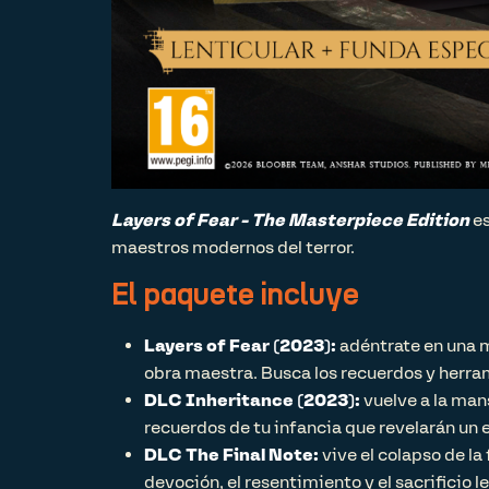
Layers of Fear - The Masterpiece Edition
es
maestros modernos del terror.
El paquete incluye
Layers of Fear (2023):
adéntrate en una m
obra maestra. Busca los recuerdos y herram
DLC Inheritance (2023):
vuelve a la man
recuerdos de tu infancia que revelarán un 
DLC The Final Note:
vive el colapso de la
devoción, el resentimiento y el sacrificio le