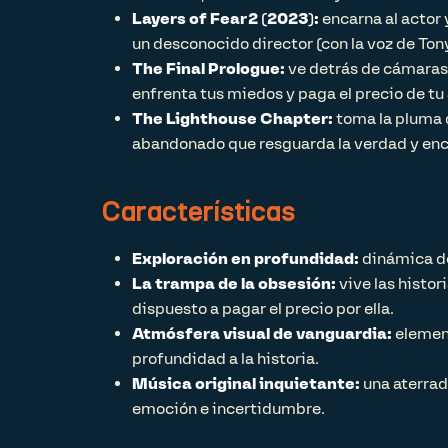
Layers of Fear 2 (2023):
encarna al actor 
un desconocido director (con la voz de Tony
The Final Prologue:
ve detrás de cámaras 
enfrenta tus miedos y paga el precio de tu
The Lighthouse Chapter:
toma la pluma d
abandonado que resguarda la verdad y encu
Características
Exploración en profundidad:
dinámica de
La trampa de la obsesión:
vive las histor
dispuesto a pagar el precio por ella.
Atmósfera visual de vanguardia:
element
profundidad a la historia.
Música original inquietante:
una aterrad
emoción e incertidumbre.