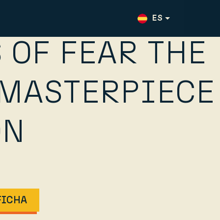
ES
 OF FEAR THE
EN
 MASTERPIECE
ON
FICHA