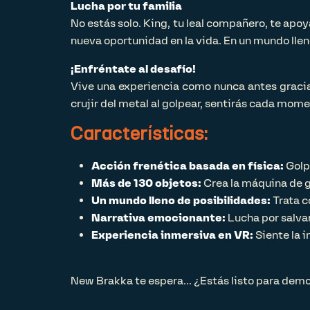
Lucha por tu familia
No estás solo. King, tu leal compañero, te ap
nueva oportunidad en la vida. En un mundo llen
¡Enfréntate al desafío!
Vive una experiencia como nunca antes gracia
crujir del metal al golpear, sentirás cada momen
Características:
Acción frenética basada en física:
Golp
Más de 130 objetos:
Crea la máquina de g
Un mundo lleno de posibilidades:
Trata c
Narrativa emocionante:
Lucha por salvar
Experiencia inmersiva en VR:
Siente la 
New Brakka te espera... ¿Estás listo para demos