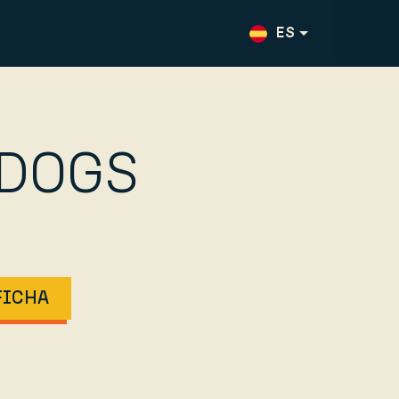
ES
EN
DOGS
FICHA